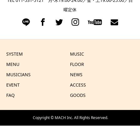
TEL 011-531-5121 月-木19:00-24:00／金・土19:00-25:00／日
曜定休
SYSTEM
MUSIC
MENU
FLOOR
MUSICIANS
NEWS
EVENT
ACCESS
FAQ
GOODS
Copyright ©
MACH Inc.
All Rights Reserved.
HOME
SHARE
TEL