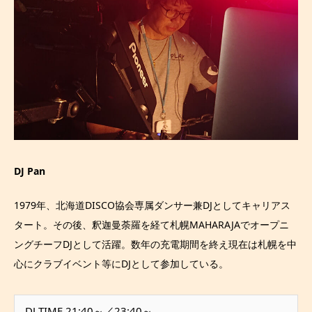
DJ Pan
1979年、北海道DISCO協会専属ダンサー兼DJとしてキャリアス
タート。その後、釈迦曼荼羅を経て札幌MAHARAJAでオープニ
ングチーフDJとして活躍。数年の充電期間を終え現在は札幌を中
心にクラブイベント等にDJとして参加している。
DJ TIME 21:40～／23:40～